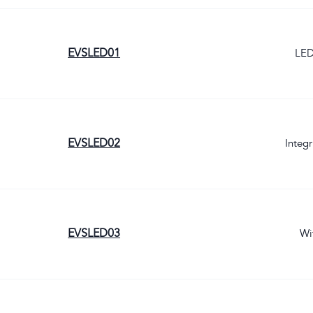
EVSLED01
LED
EVSLED02
Integ
EVSLED03
Wi