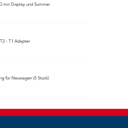
 mit Display und Summer
T2 - T1 Adapter
ng für Neuwagen (5 Stück)
Impressum
-
Privacy policy
Copyright © 2026 BREMI - Technology for Safety