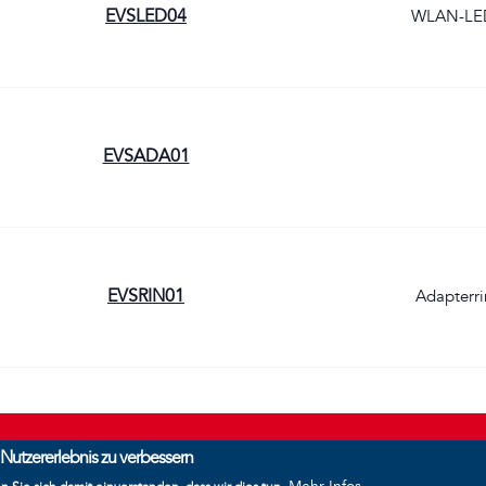
EVSLED04
WLAN-LED
EVSADA01
EVSRIN01
Adapterri
Nutzererlebnis zu verbessern