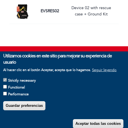
Imagen
Device 02 with rescue
EVSRES02
case + Ground Kit
Utilizamos cookies en este sitio para mejorar su experiencia de
usuario
Seguir leyendo
Al hacer clic en el botón Aceptar, acepta que lo hagamos.
Strictly necessary
Functional
Performance
Impressum
-
Privacy policy
Copyright © 2026 BREMI - Technology for Safety
Guardar preferencias
R
Aceptar todas las cookies